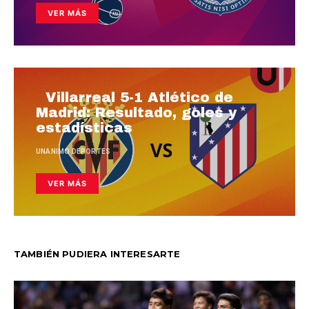
VER MÁS
Villarreal 5-1 Atlético de
Madrid: Resultado, goles y
estadísticas
UNANIMO DEPORTES
VER MÁS
TAMBIÉN PUDIERA INTERESARTE