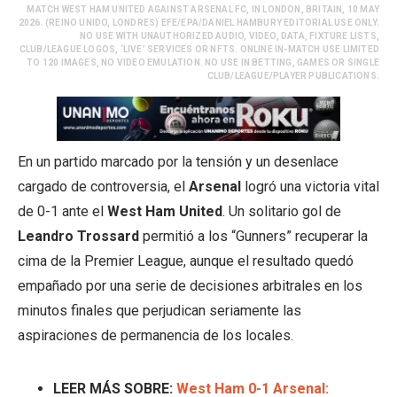
MATCH WEST HAM UNITED AGAINST ARSENAL FC, IN LONDON, BRITAIN, 10 MAY
2026. (REINO UNIDO, LONDRES) EFE/EPA/DANIEL HAMBURY EDITORIAL USE ONLY.
NO USE WITH UNAUTHORIZED AUDIO, VIDEO, DATA, FIXTURE LISTS,
CLUB/LEAGUE LOGOS, ‘LIVE’ SERVICES OR NFTS. ONLINE IN-MATCH USE LIMITED
TO 120 IMAGES, NO VIDEO EMULATION. NO USE IN BETTING, GAMES OR SINGLE
CLUB/LEAGUE/PLAYER PUBLICATIONS.
En un partido marcado por la tensión y un desenlace
cargado de controversia, el
Arsenal
logró una victoria vital
de 0-1 ante el
West Ham United
. Un solitario gol de
Leandro Trossard
permitió a los “Gunners” recuperar la
cima de la Premier League, aunque el resultado quedó
empañado por una serie de decisiones arbitrales en los
minutos finales que perjudican seriamente las
aspiraciones de permanencia de los locales.
LEER MÁS SOBRE:
West Ham 0-1 Arsenal: