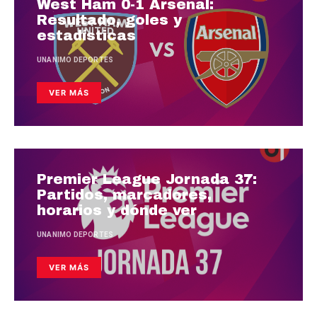
West Ham 0-1 Arsenal:
Resultado, goles y
estadísticas
UNANIMO DEPORTES
VER MÁS
Premier League Jornada 37:
Partidos, marcadores,
horarios y dónde ver
UNANIMO DEPORTES
VER MÁS