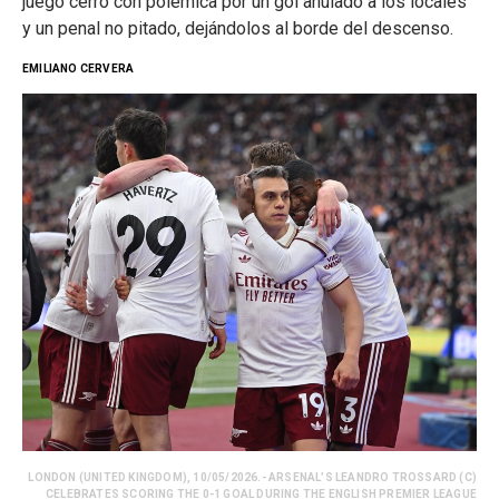
juego cerró con polémica por un gol anulado a los locales
y un penal no pitado, dejándolos al borde del descenso.
EMILIANO CERVERA
LONDON (UNITED KINGDOM), 10/05/2026.- ARSENAL’S LEANDRO TROSSARD (C)
CELEBRATES SCORING THE 0-1 GOAL DURING THE ENGLISH PREMIER LEAGUE