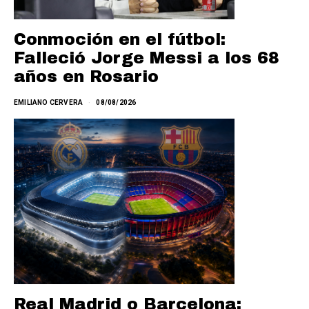
Conmoción en el fútbol:
Falleció Jorge Messi a los 68
años en Rosario
EMILIANO CERVERA
08/08/2026
Real Madrid o Barcelona: