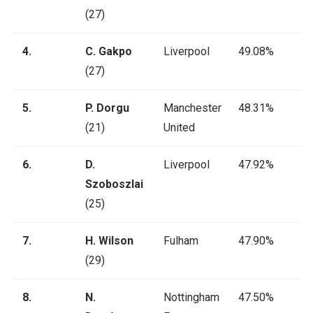
(27)
4.
C. Gakpo
Liverpool
49.08%
(27)
5.
P. Dorgu
Manchester
48.31%
(21)
United
6.
D.
Liverpool
47.92%
Szoboszlai
(25)
7.
H. Wilson
Fulham
47.90%
(29)
8.
N.
Nottingham
47.50%