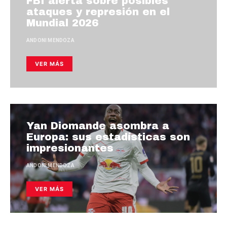
FBI alerta sobre posibles
ataques y represión en el
Mundial 2026
ANDONI MENDOZA
VER MÁS
Yan Diomande asombra a
Europa: sus estadísticas son
impresionantes
ANDONI MENDOZA
VER MÁS