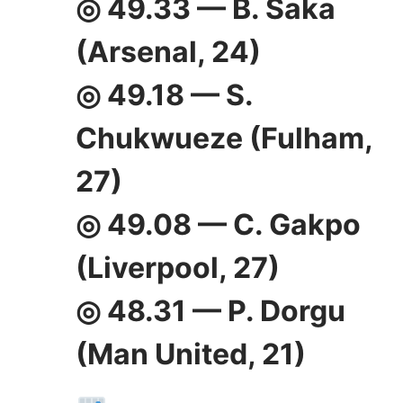
◎ 49.33 — B. Saka
(Arsenal, 24)
◎ 49.18 — S.
Chukwueze (Fulham,
27)
◎ 49.08 — C. Gakpo
(Liverpool, 27)
◎ 48.31 — P. Dorgu
(Man United, 21)