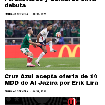
debuta
EMILIANO CERVERA
08/08/2026
Cruz Azul acepta oferta de 14
MDD de Al Jazira por Erik Lira
EMILIANO CERVERA
08/08/2026