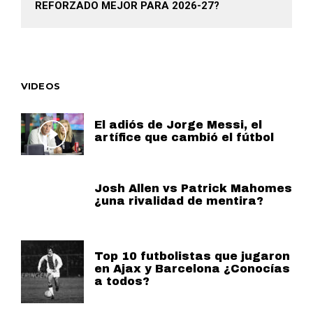
REFORZADO MEJOR PARA 2026-27?
VIDEOS
El adiós de Jorge Messi, el
artífice que cambió el fútbol
Josh Allen vs Patrick Mahomes
¿una rivalidad de mentira?
Top 10 futbolistas que jugaron
en Ajax y Barcelona ¿Conocías
a todos?