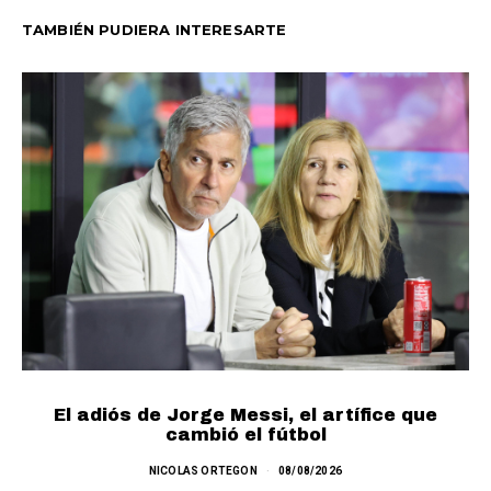
TAMBIÉN PUDIERA INTERESARTE
El adiós de Jorge Messi, el artífice que
cambió el fútbol
NICOLAS ORTEGON
08/08/2026