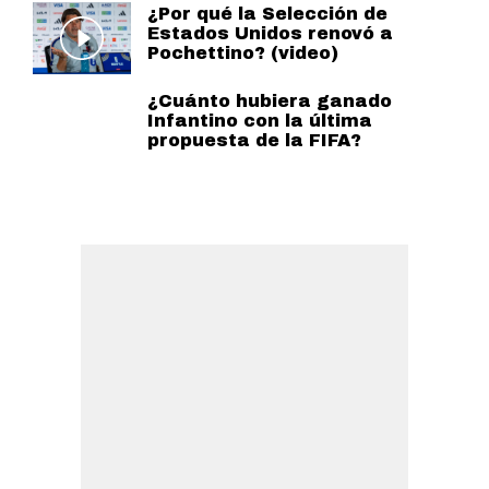
¿Por qué la Selección de
Estados Unidos renovó a
Pochettino? (video)
¿Cuánto hubiera ganado
Infantino con la última
propuesta de la FIFA?