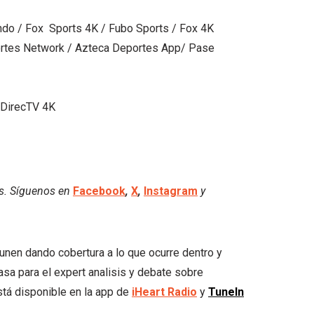
ndo / Fox Sports 4K / Fubo Sports / Fox 4K
rtes Network / Azteca Deportes App/ Pase
 DirecTV 4K
es. Síguenos en
Facebook
,
X
,
Instagram
y
e unen dando cobertura a lo que ocurre dentro y
asa para el expert analisis y debate sobre
tá disponible en la app de
iHeart
Radio
y
TuneIn