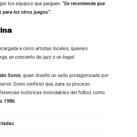
gún los equipos que jueguen:
“Se recomienda que
 para los otros juegos”.
ina
encargada a cinco artistas locales, quienes
ega, un concierto de
jazz
o un
bagel
.
ián Sonni
, quien diseñó un sello protagonizado por
perior. Sonni confesó que, para su proceso
ferencias históricas inolvidables del fútbol, como
o 1986
.
ctadas