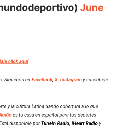
mundodeportivo)
June
dale click aquí
es. Síguenos en
Facebook
,
X
,
Instagram
y suscríbete
e y la cultura Latina dando cobertura a lo que
Audio
es tu casa en español para tus deportes
. Está disponible por
TuneIn Radio
,
iHeart Radio
y