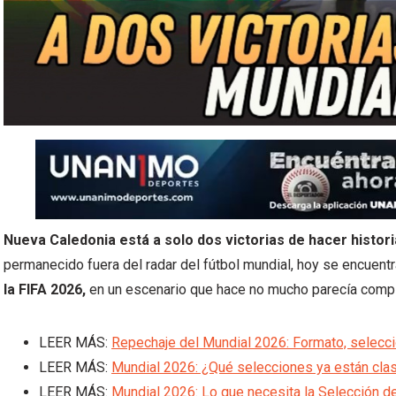
Nueva Caledonia
está a solo dos victorias de hacer histori
permanecido fuera del radar del fútbol mundial, hoy se encuentra
la FIFA 2026,
en un escenario que hace no mucho parecía com
LEER MÁS:
Repechaje del Mundial 2026: Formato, selecc
LEER MÁS:
Mundial 2026: ¿Qué selecciones ya están clas
LEER MÁS:
Mundial 2026: Lo que necesita la Selección de I