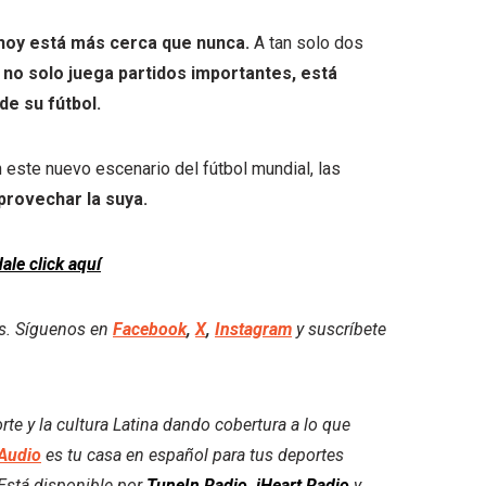
 hoy está más cerca que nunca.
A tan solo dos
no solo juega partidos importantes, está
de su fútbol.
n este nuevo escenario del fútbol mundial, las
provechar la suya.
dale click aquí
es. Síguenos en
Facebook
,
X
,
Instagram
y suscríbete
e y la cultura Latina dando cobertura a lo que
Audio
es tu casa en español para tus deportes
. Está disponible por
TuneIn Radio
,
iHeart Radio
y