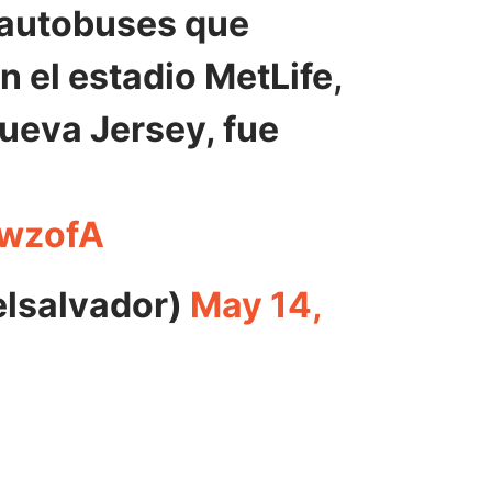
y autobuses que
 el estadio MetLife,
Nueva Jersey, fue
bwzofA
elsalvador)
May 14,