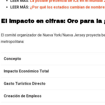
LEER MÁS:
La posible presencia de ICE en el Mundial
LEER MÁS:
¿Por qué los estadios cambian de nombre 
El impacto en cifras: Oro para l
El comité organizador de Nueva York/Nueva Jersey proyecta be
metropolitana:
Concepto
Impacto Económico Total
Gasto Turístico Directo
Creación de Empleos