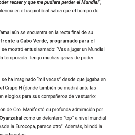
oder recaer y que me pudiera perder el Mundial
“
,
lencia en el isquiotibial sabía que el tiempo de
amal aún se encuentra en la recta final de su
t frente a Cabo Verde, programado para el
or se mostró entusiasmado: “Vas a jugar un Mundial
da la temporada. Tengo muchas ganas de poder
e se ha imaginado “mil veces” desde que jugaba en
n el Grupo H (donde también se medirá ante las
en elogios para sus compañeros de vestuario:
lón de Oro. Manifestó su profunda admiración por
 Oyarzabal
como un delantero “top” a nivel mundial
esde la Eurocopa, parece otro”. Además, blindó la
 guardametas.