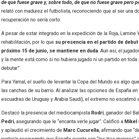
de que fuese grave y, sobre todo, de que no fuese grave pero p
relató con madurez el futbolista, reconociendo que al ser una do
recuperación no sería corto.
A pesar de estar integrado en la expedición de la Roja, Lamine Y
rehabilitación, por lo que
su presencia en el partido de debu
próximo 15 de junio, se mantiene en duda
. Aun así, el jugad
y la mente está como si no hubiera jugado ni un partido en to
debutar”.
Para Yamal, el sueño de levantar la Copa del Mundo es algo qu
las canchas de su barrio. Al analizar las opciones de España e
escuadras de Uruguay y Arabia Saudí), el extremo no escatimó 
Destacó la presencia del mediocampista
Rodri
, ganador del Ba
Pedri
, asegurando que le “encanta verle jugar”. Calificó a
Mikel
y aplaudió el crecimiento de
Marc Cucurella
, afirmando que “d
portería asegurando que España cuenta con “los tres mejores”