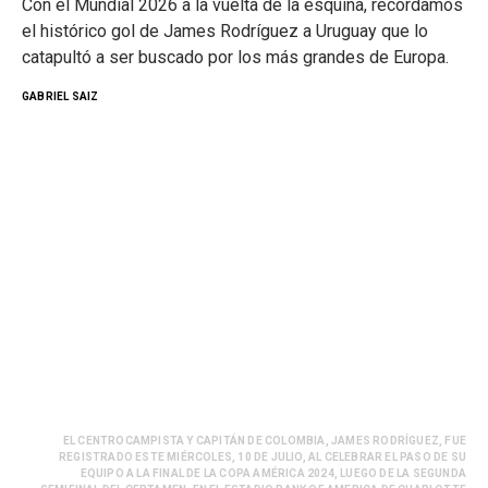
Con el Mundial 2026 a la vuelta de la esquina, recordamos
el histórico gol de James Rodríguez a Uruguay que lo
catapultó a ser buscado por los más grandes de Europa.
GABRIEL SAIZ
EL CENTROCAMPISTA Y CAPITÁN DE COLOMBIA, JAMES RODRÍGUEZ, FUE
REGISTRADO ESTE MIÉRCOLES, 10 DE JULIO, AL CELEBRAR EL PASO DE SU
EQUIPO A LA FINAL DE LA COPA AMÉRICA 2024, LUEGO DE LA SEGUNDA