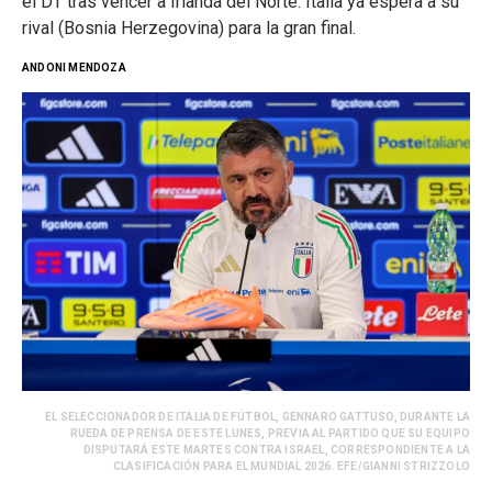
el DT tras vencer a Irlanda del Norte. Italia ya espera a su
rival (Bosnia Herzegovina) para la gran final.
ANDONI MENDOZA
EL SELECCIONADOR DE ITALIA DE FÚTBOL, GENNARO GATTUSO, DURANTE LA
RUEDA DE PRENSA DE ESTE LUNES, PREVIA AL PARTIDO QUE SU EQUIPO
DISPUTARÁ ESTE MARTES CONTRA ISRAEL, CORRESPONDIENTE A LA
CLASIFICACIÓN PARA EL MUNDIAL 2026. EFE/GIANNI STRIZZOLO