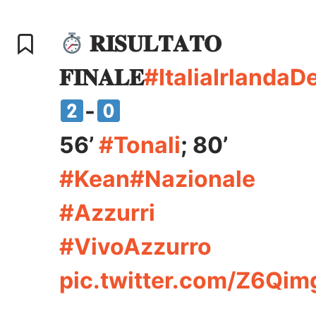
𝐑𝐈𝐒𝐔𝐋𝐓𝐀𝐓𝐎
𝐅𝐈𝐍𝐀𝐋𝐄
#ItaliaIrlandaD
-
56’
#Tonali
; 80’
#Kean
#Nazionale
#Azzurri
#VivoAzzurro
pic.twitter.com/Z6Qim