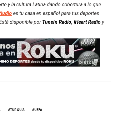
e y la cultura Latina dando cobertura a lo que
Audio
es tu casa en español para tus deportes
. Está disponible por
TuneIn Radio
,
iHeart Radio
y
A
TURQUÍA
UEFA