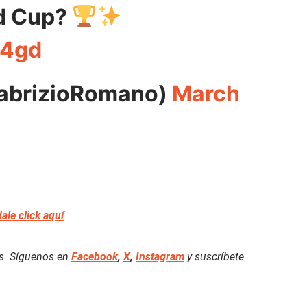
ld Cup?
g4gd
abrizioRomano)
March
dale click aquí
es. Síguenos en
Facebook
,
X
,
Instagram
y suscríbete