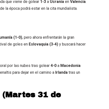
ada que viene de golear
1-3
a
Ucrania
en
Valencia
.
e la época podrá estar en la cita mundialista.
umanía (1-0)
, pero ahora enfrentarán la gran
stival de goles en
Eslovaquia (3-4)
y buscará hacer
ral por las nubes tras golear
4-0
a
Macedonia
penaltis para dejar en el camino a
Irlanda
tras un
s (Martes 31 de