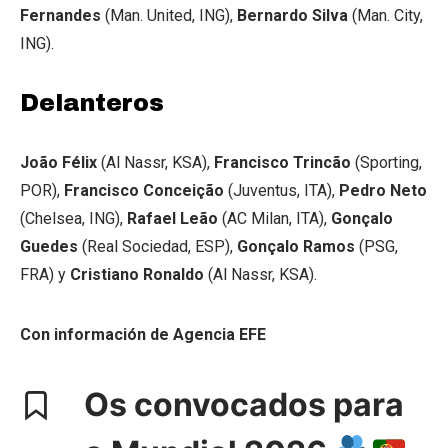
Fernandes
(Man. United, ING),
Bernardo Silva
(Man. City,
ING).
Delanteros
João Félix
(Al Nassr, KSA),
Francisco Trincão
(Sporting,
POR),
Francisco Conceição
(Juventus, ITA),
Pedro Neto
(Chelsea, ING),
Rafael Leão
(AC Milan, ITA),
Gonçalo
Guedes
(Real Sociedad, ESP),
Gonçalo Ramos
(PSG,
FRA) y
Cristiano Ronaldo
(Al Nassr, KSA).
Con información de Agencia EFE
Os convocados para