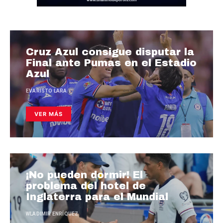
Cruz Azul consigue disputar la
Final ante Pumas en el Estadio
Azul
EVARISTO LARA
VER MÁS
¡No pueden dormir! El
problema del hotel de
Inglaterra para el Mundial
WLADIMIR ENRÍQUEZ