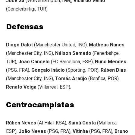
José Sá
(Wolverhampton, ING),
Ricardo Velho
(Gençlerbirligi, TUR).
Defensas
Diogo Dalot
(Manchester United, ING),
Matheus Nunes
(Manchester City, ING),
Nélson Semedo
(Fenerbahçe,
TUR),
João Cancelo
(FC Barcelona, ESP),
Nuno Mendes
(PSG, FRA),
Gonçalo Inácio
(Sporting, POR),
Rúben Dias
(Manchester City, ING),
Tomás Araújo
(Benfica, POR),
Renato Veiga
(Villarreal, ESP).
Centrocampistas
Rúben Neves
(Al Hilal, KSA),
Samú Costa
(Mallorca,
ESP),
João Neves
(PSG, FRA),
Vitinha
(PSG, FRA),
Bruno