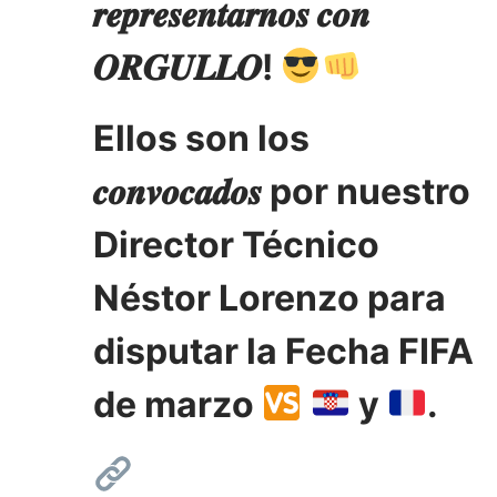
𝒓𝒆𝒑𝒓𝒆𝒔𝒆𝒏𝒕𝒂𝒓𝒏𝒐𝒔 𝒄𝒐𝒏
𝑶𝑹𝑮𝑼𝑳𝑳𝑶!
Ellos son los
𝒄𝒐𝒏𝒗𝒐𝒄𝒂𝒅𝒐𝒔 por nuestro
Director Técnico
Néstor Lorenzo para
disputar la Fecha FIFA
de marzo
y
.