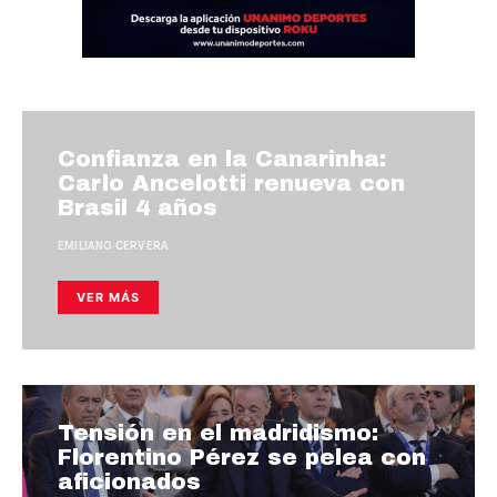
Confianza en la Canarinha:
Carlo Ancelotti renueva con
Brasil 4 años
EMILIANO CERVERA
VER MÁS
Tensión en el madridismo:
Florentino Pérez se pelea con
aficionados