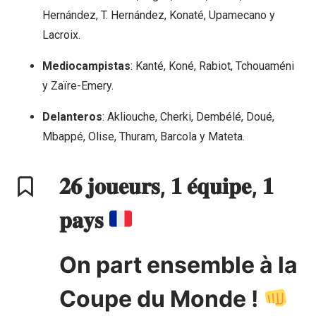
Hernández, T. Hernández, Konaté, Upamecano y
Lacroix.
Mediocampistas
: Kanté, Koné, Rabiot, Tchouaméni
y Zaïre-Emery.
Delanteros
: Akliouche, Cherki, Dembélé, Doué,
Mbappé, Olise, Thuram, Barcola y Mateta.
𝟐𝟔 𝐣𝐨𝐮𝐞𝐮𝐫𝐬, 𝟏 𝐞́𝐪𝐮𝐢𝐩𝐞, 𝟏
𝐩𝐚𝐲𝐬
On part ensemble à la
Coupe du Monde !