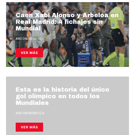
Caen Xabi Alonso y Arbeloa en
Real Madrid: 4 fichajes sin
Mundial
ANDONI MENDOZA
VER MÁS
Esta es la historia del único
gol olímpico en todos los
Mundiales
ANDONI MENDOZA
VER MÁS