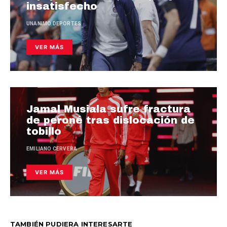
insatisfecho
UNANIMO DEPORTES
VER MÁS
Jamal Musiala sufre fractura
de peroné tras dislocación de
tobillo
EMILIANO CERVERA
VER MÁS
TAMBIÉN PUDIERA INTERESARTE