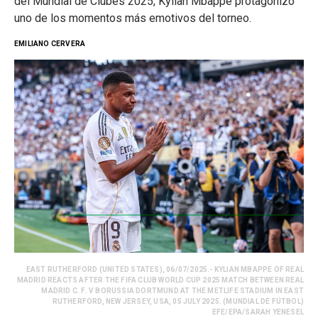
del Mundial de Clubes 2025, Kylian Mbappé protagonizó
uno de los momentos más emotivos del torneo.
EMILIANO CERVERA
EAST RUTHERFORD (UNITED STATES), 06/07/2025.- KYLIAN MBAPPE OF REAL
MADRID REACTS AFTER THE FIFA CLUB WORLD CUP 2025 MATCH BETWEEN REAL
MADRID C. F. V BORUSSIA DORTMUND AT THE METLIFE STADIUM IN EAST
RUTHERFORD, NEW JERSEY, USA, 05 JULY 2025. (MUNDIAL DE FÚTBOL)
EFE/EPA/SARAH YENESEL