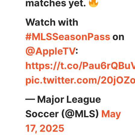
matches yet.
Watch with
#MLSSeasonPass
on
@AppleTV
:
https://t.co/Pau6rQBu
pic.twitter.com/20jO
— Major League
Soccer (@MLS)
May
17, 2025