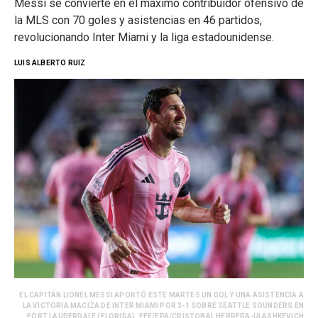
Messi se convierte en el máximo contribuidor ofensivo de
la MLS con 70 goles y asistencias en 46 partidos,
revolucionando Inter Miami y la liga estadounidense.
LUIS ALBERTO RUIZ
EL CAPITÁN LIONEL MESSI APORTÓ ESTE MARTES UN GOL Y UNA ASISTENCIA A
LA VICTORIA MACIZA DE INTER MIAMI POR 3-1 SOBRE SEATTLE SOUNDERS EN
FORT LAUDERDALE (FLORIDA). EFE/EPA/CRISTOBAL HERRERA-ULASHKEVICH