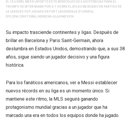
EL 10 LIONEL MESSI APORTÓ ESTE MIÉRCOLES DOS ASISTENCIAS PARA EL
TRIUNFO DE INTER MIAMI POR 2-1 SOBRE EL ATLAS MEXICANO EN PARTIDO DE
LA LEAGUES CUP JUGADO EN FORT LAUDERDALE (FLORIDA).
EFE/EPA/CRISTOBAL HERRERA-ULASHKEVICH
Su impacto trasciende continentes y ligas. Después de
brillar en Barcelona y Paris Saint-Germain, ahora
deslumbra en Estados Unidos, demostrando que, a sus 38
años, sigue siendo un jugador decisivo y una figura
histórica.
Para los fanáticos americanos, ver a Messi establecer
nuevos récords en su liga es un momento único. Si
mantiene este ritmo, la MLS seguirá ganando
protagonismo mundial gracias a un jugador que ha
marcado una era en todos los equipos donde ha jugado.