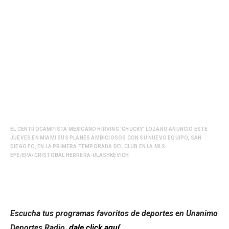
EL CENTROCAMPISTA MEXICANO HIRVING ‘CHUCKY’ LOZANO ANUNCIÓ ESTE
JUEVES EN MIAMI SUS PLANES AMBICIOSOS CON SU NUEVO EQUIPO, SAN
DIEGO FC, EN LA PRIMERA TEMPORADA DEL CLUB EN LA MLS.
EFE/EPA/CRISTOBAL HERRERA-ULASHKEVICH
Escucha tus programas favoritos de deportes en Unanimo
Deportes Radio,
dale click aquí