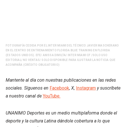
FOTOGRAFÍA CEDIDA POR EL INTER MIAMI DEL TÉCNICO JAVIER MASCHERANO
EN EL CENTRO DE ENTRENAMIENTO FLORIDA BLUE TRAINING EN FLORIDA
(ESTADOS UNIDOS). EFE/ ANISSA DIMILTA/ INTER MIAMI CF /SOLO USO
EDITORIAL/ NO VENTAS/ SOLO DISPONIBLE PARA ILUSTRAR LA NOTICIA QUE
ACOMPAÑA (CRÉDITO OBLIGATORIO)
Mantente al día con nuestras publicaciones en las redes
sociales. Síguenos en
Facebook
, X,
Instagram
y suscríbete
a nuestro canal de
YouTube.
UNANIMO Deportes es un medio multiplaforma donde el
deporte y la cultura Latina dándole cobertura a lo que