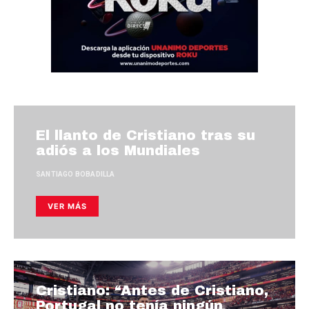
El llanto de Cristiano tras su
adiós a los Mundiales
SANTIAGO BOBADILLA
VER MÁS
Cristiano: “Antes de Cristiano,
Portugal no tenía ningún