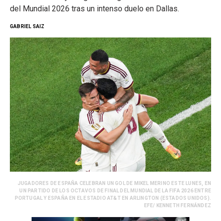
del Mundial 2026 tras un intenso duelo en Dallas.
GABRIEL SAIZ
JUGADORES DE ESPAÑA CELEBRAN UN GOL DE MIKEL MERINO ESTE LUNES, EN
UN PARTIDO DE LOS OCTAVOS DE FINAL DEL MUNDIAL DE LA FIFA 2026 ENTRE
PORTUGAL Y ESPAÑA EN EL ESTADIO AT&T EN ARLINGTON (ESTADOS UNIDOS).
EFE/ KENNETH FERNÁNDEZ