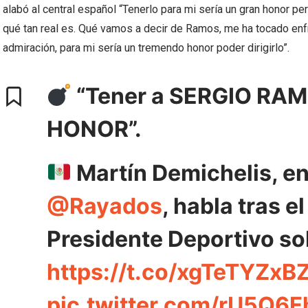
alabó al central español “Tenerlo para mi sería un gran honor p
qué tan real es. Qué vamos a decir de Ramos, me ha tocado enf
admiración, para mi sería un tremendo honor poder dirigirlo”.
“Tener a SERGIO RAM
HONOR”.
Martín Demichelis, e
@Rayados
, habla tras e
Presidente Deportivo sob
https://t.co/xgTeTYZxB
pic.twitter.com/rU5Q6