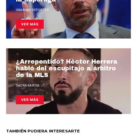
UNANIMO DEPORTES
VER MÁS
¿Arrepentido? Héctor Herrera
habló del escupitajo a árbitro
de la MLS
SACRA GARCIA
VER MÁS
TAMBIÉN PUDIERA INTERESARTE