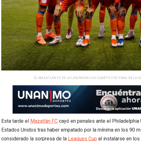
EL MAZATLÁN FC DE LA LIGA MX EN LOS CUARTOS DE FINAL DE LA L
Esta tarde el
Mazatlán FC
cayó en penales ante el Philadelphia U
Estados Unidos tras haber empatado por la mínima en los 90 mi
considerado la sorpresa de la
Leagues Cup
al instalarse en los