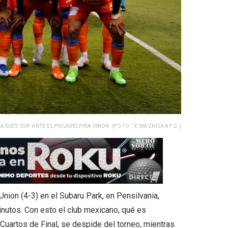
EAGUES CUP ANTE EL PHILADELPHIA UNION. (FOTO: ‘X’ MAZATLÁN F.C.)
nion (4-3) en el Subaru Park, en Pensilvania,
nutos. Con esto el club mexicano, qué es
 Cuartos de Final, se despide del torneo, mientras