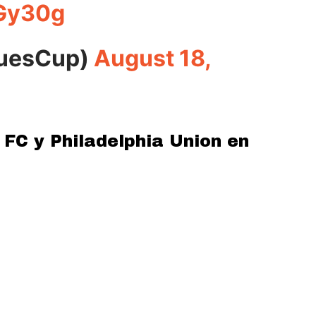
UGy30g
uesCup)
August 18,
 FC y Philadelphia Union en