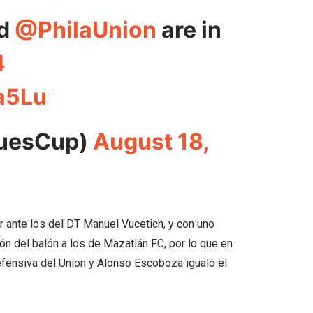
nd
@PhilaUnion
are in
4
a5Lu
uesCup)
August 18,
ir ante los del DT Manuel Vucetich, y con uno
 del balón a los de Mazatlán FC, por lo que en
defensiva del Union y Alonso Escoboza igualó el