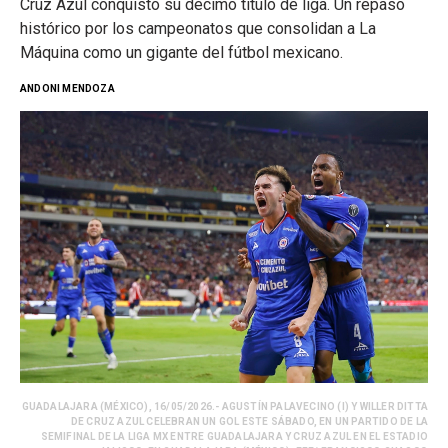
Cruz Azul conquistó su décimo título de liga. Un repaso
histórico por los campeonatos que consolidan a La
Máquina como un gigante del fútbol mexicano.
ANDONI MENDOZA
GUADALAJARA (MÉXICO), 16/05/2026.- AGUSTÍN PALAVECINO (I) Y WILLER DITTA
DE CRUZ AZUL CELEBRAN UN GOL ESTE SÁBADO, EN UN PARTIDO DE LA
SEMIFINAL DE LA LIGA MX ENTRE GUADALAJARA Y CRUZ AZUL EN EL ESTADIO