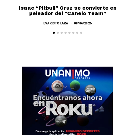
Isaac “Pitbull” Cruz se convierte en
L
peleador del “Canelo Team”
EVARISTO LARA
08/06/2026