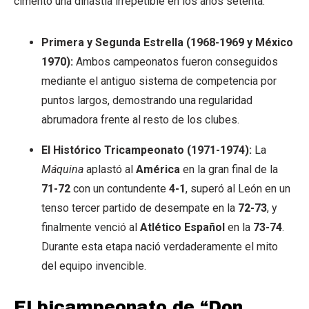
cimentó una dinastía irrepetible en los años setenta.
Primera y Segunda Estrella (1968-1969 y México
1970):
Ambos campeonatos fueron conseguidos
mediante el antiguo sistema de competencia por
puntos largos, demostrando una regularidad
abrumadora frente al resto de los clubes.
El Histórico Tricampeonato (1971-1974):
La
Máquina
aplastó al
América
en la gran final de la
71-72
con un contundente
4-1
, superó al León en un
tenso tercer partido de desempate en la
72-73
, y
finalmente venció al
Atlético Español
en la
73-74
.
Durante esta etapa nació verdaderamente el mito
del equipo invencible.
El bicampeonato de “Don