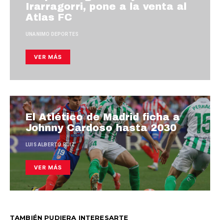
Irarragorri, pone a la venta al
Atlas FC
UNANIMO DEPORTES
VER MÁS
El Atlético de Madrid ficha a
Johnny Cardoso hasta 2030
LUIS ALBERTO RUIZ
VER MÁS
TAMBIÉN PUDIERA INTERESARTE