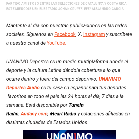
PARTIDO AMISTOSO ENTRE LAS SELECCIONES DE CATALUNYA Y COSTA RICA,
ESTE MIÉRCOLES EN EL ESTADIO JOHAN CRUYFF. EFE/ ALEJANDRO GARCIA
Mantente al día con nuestras publicaciones en las redes
sociales. Síguenos en
Facebook
, X,
Instagram
y suscríbete
a nuestro canal de
YouTube.
UNANIMO Deportes es un medio multiplaforma donde el
deporte y la cultura Latina dándole cobertura a lo que
ocurre dentro y fuera del campo deportivo.
UNANIMO
Deportes Audio
es tu casa en español para tus deportes
favoritos en todo el país las 24 horas al día, 7 días a la
semana. Está disponible por
TuneIn
Radio
,
Audacy.com
,
iHeart Radio
y estaciones afiliadas en
distintas ciudades de Estados Unidos.