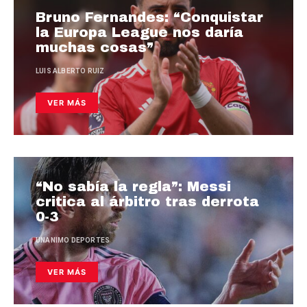
Bruno Fernandes: “Conquistar
la Europa League nos daría
muchas cosas”
LUIS ALBERTO RUIZ
VER MÁS
“No sabía la regla”: Messi
critica al árbitro tras derrota
0-3
UNANIMO DEPORTES
VER MÁS