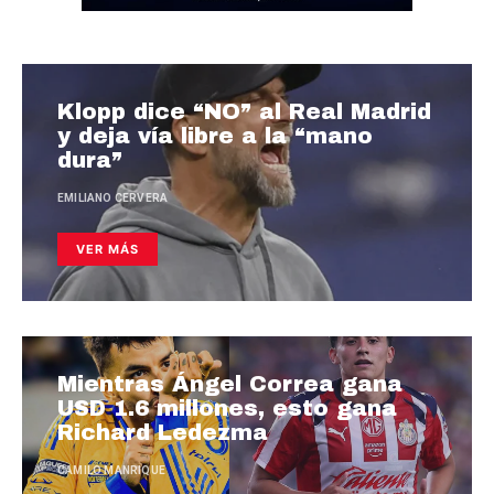
Klopp dice “NO” al Real Madrid
y deja vía libre a la “mano
dura”
EMILIANO CERVERA
VER MÁS
Mientras Ángel Correa gana
USD 1.6 millones, esto gana
Richard Ledezma
CAMILO MANRIQUE