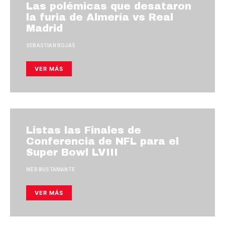
Las polémicas que desataron
la furia de Almería vs Real
Madrid
SEBASTIAN ROJAS
VER MÁS
Listas las Finales de
Conferencia de NFL para el
Super Bowl LVIII
IKER BUSTAMANTE
VER MÁS