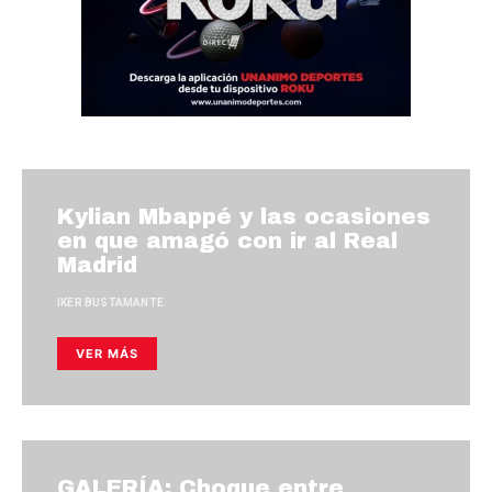
Kylian Mbappé y las ocasiones
en que amagó con ir al Real
Madrid
IKER BUSTAMANTE
VER MÁS
GALERÍA: Choque entre