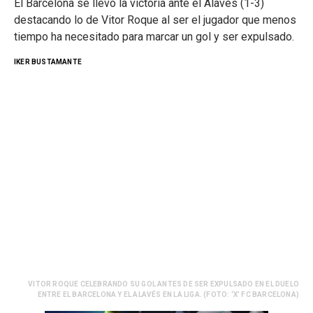
El Barcelona se llevó la victoria ante el Alavés (1-3)
destacando lo de Vitor Roque al ser el jugador que menos
tiempo ha necesitado para marcar un gol y ser expulsado.
IKER BUSTAMANTE
VITOR ROQUE CELEBRANDO SU GOL ANTES DE SER EXPULSADO EN EL DUELO
ENTRE EL BARCELONA Y EL ALAVÉS EN LA LIGA. (FOTO: ‘X’ FC BARCELONA)