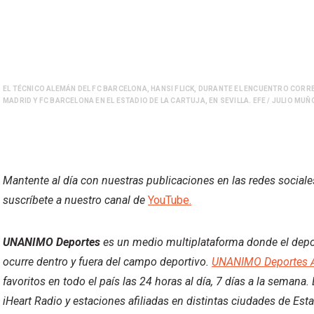
EL TÉCNICO ALEMÁN DEL FC BARCELONA, HANSI FLICK, DURANTE EL ENCUENTRO CORRE
MADRID Y FC BARCELONA EN EL ESTADIO DE LA CARTUJA, EN SEVILLA. EFE / JULIO MUÑ
Mantente al día con nuestras publicaciones en las redes social
suscríbete a nuestro canal de
YouTube.
UNANIMO Deportes
es un medio multiplataforma donde el deport
ocurre dentro y fuera del campo deportivo.
UNANIMO Deportes 
favoritos en todo el país las 24 horas al día, 7 días a la semana
iHeart Radio y estaciones afiliadas en distintas ciudades de Est