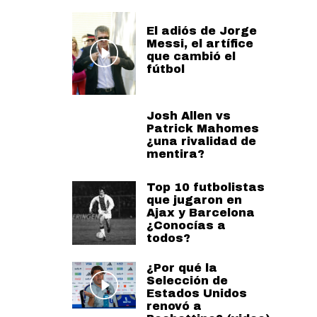
El adiós de Jorge
Messi, el artífice
que cambió el
fútbol
Josh Allen vs
Patrick Mahomes
¿una rivalidad de
mentira?
Top 10 futbolistas
que jugaron en
Ajax y Barcelona
¿Conocías a
todos?
¿Por qué la
Selección de
Estados Unidos
renovó a