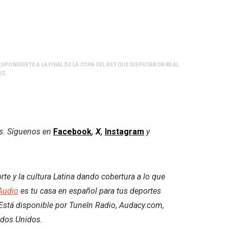
SPONDIENTE A LA FINAL DE LA COPA DEL REY QUE DISPUTARON REAL
OZ.
es. Síguenos en
Facebook
,
X
,
Instagram
y
e y la cultura Latina dando cobertura a lo que
Audio
es tu casa en español para tus deportes
. Está disponible por TuneIn Radio, Audacy.com,
ados Unidos.