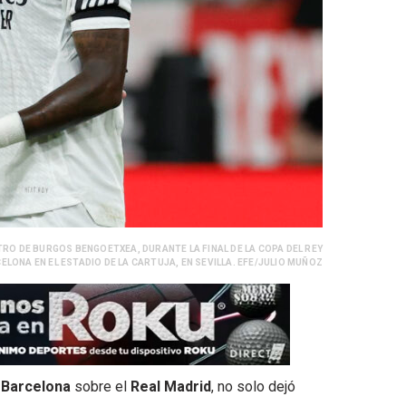
ITRO DE BURGOS BENGOETXEA, DURANTE LA FINAL DE LA COPA DEL REY
LONA EN EL ESTADIO DE LA CARTUJA, EN SEVILLA. EFE/JULIO MUÑOZ
l
Barcelona
sobre el
Real Madrid
, no solo dejó