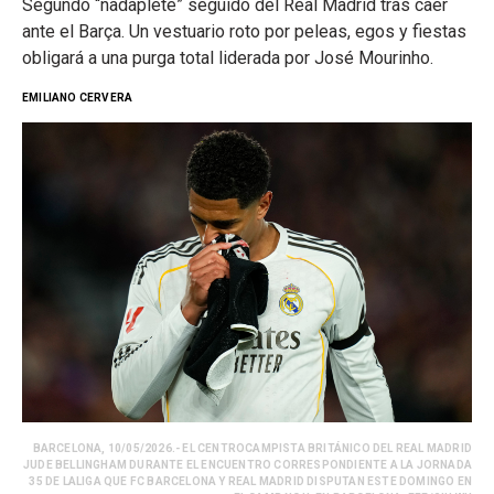
Segundo “nadaplete” seguido del Real Madrid tras caer
ante el Barça. Un vestuario roto por peleas, egos y fiestas
obligará a una purga total liderada por José Mourinho.
EMILIANO CERVERA
BARCELONA, 10/05/2026.- EL CENTROCAMPISTA BRITÁNICO DEL REAL MADRID
JUDE BELLINGHAM DURANTE EL ENCUENTRO CORRESPONDIENTE A LA JORNADA
35 DE LALIGA QUE FC BARCELONA Y REAL MADRID DISPUTAN ESTE DOMINGO EN