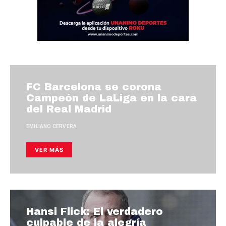
FC Barcelona se corona
Campeón de LaLiga en la cara
del Real Madrid
EMILIANO CERVERA
VER MÁS
Hansi Flick: El verdadero
culpable de la alegría