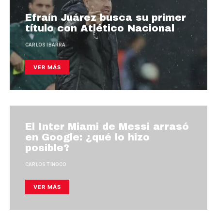
Efraín Juárez busca su primer
título con Atlético Nacional
CARLOS IBARRA
VER MÁS
El Inter Miami de Messi arrasó
en Google: ¿qué lo hizo
posible?
CARLOS TINOCO
VER MÁS