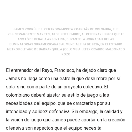
JAMES RODRÍGUEZ, CENTROCAMPISTA Y CAPITÁN DE COLOMBIA, FUE
REGISTRADO ESTE MARTES, 10 DE SEPTIEMBRE, AL CELEBRAR UN GOL QUE LE
ANOTÓ DE PENAL A ARGENTINA, DURANTE LA JORNADA 8 DE LAS
ELIMINATORIAS SURAMERICANAS AL MUNDIAL FIFA DE 2026, EN EL ESTADIO
METROPOLITANO DE BARRANQUILLA (COLOMBIA). EFE/ RICARDO MALDONADO
ROZO
El entrenador del Rayo, Francisco, ha dejado claro que
James no llega como una estrella que deslumbre por sí
sola, sino como parte de un proyecto colectivo. El
colombiano deberá ajustar su estilo de juego a las
necesidades del equipo, que se caracteriza por su
intensidad y solidez defensiva. Sin embargo, la calidad y
la visión de juego que James puede aportar en la creación
ofensiva son aspectos que el equipo necesita