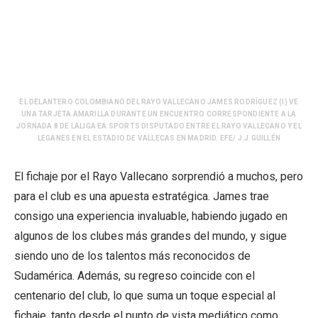
EL DELANTERO COLOMBIANO DEL RAYO VALLECANO JAMES RODRÍGUEZ (I) VE
UNA TARJETA AMARILLA DURANTE UN ENCUENTRO CORRESPONDIENTE A LA
JORNADA 8 DE LALIGA EA SPORTS DISPUTADO ENTRE EL RAYO VALLECANO Y EL
LEGANES EN EL ESTADIO DE VALLECAS EN MADRID. EFE/ J.J.GUILLÉN
El fichaje por el Rayo Vallecano sorprendió a muchos, pero
para el club es una apuesta estratégica. James trae
consigo una experiencia invaluable, habiendo jugado en
algunos de los clubes más grandes del mundo, y sigue
siendo uno de los talentos más reconocidos de
Sudamérica. Además, su regreso coincide con el
centenario del club, lo que suma un toque especial al
fichaje, tanto desde el punto de vista mediático como