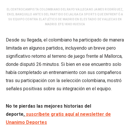
EL CENTROCAMPISTA COLOMBIANO DEL RAYO VALLECANO JAMES RODRÍGUEZ,
EN EL BANQUILLO ANTES DEL PARTIDO DE LALIGA EA SPORTS QUE ENFRENTÓ A
SU EQUIPO CONTRA EL ATLÉTICO DE MADRID EN EL ESTADIO DE VALLECAS EN
MADRID. EFE/ KIKO HUESCA
Desde su llegada, el colombiano ha participado de manera
limitada en algunos partidos, incluyendo un breve pero
significativo retorno al terreno de juego frente al Mallorca,
donde disputó 26 minutos. Si bien en ese encuentro solo
había completado un entrenamiento con sus compañeros
tras su participación con la selección colombiana, mostró
señales positivas sobre su integración en el equipo.
No te pierdas las mejores historias del
deporte,
suscríbete gratis aquí al newsletter de
Unanimo Deportes