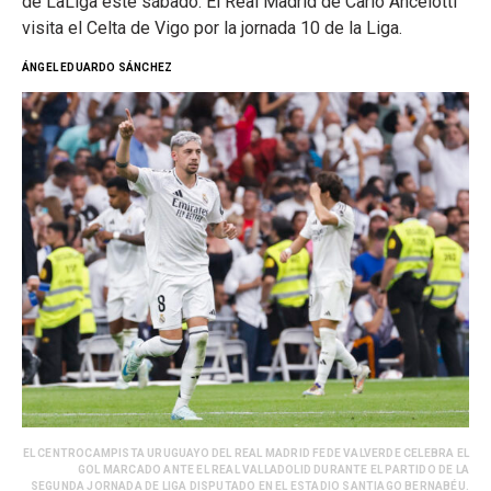
de LaLiga este sábado. El Real Madrid de Carlo Ancelotti
visita el Celta de Vigo por la jornada 10 de la Liga.
ÁNGEL EDUARDO SÁNCHEZ
EL CENTROCAMPISTA URUGUAYO DEL REAL MADRID FEDE VALVERDE CELEBRA EL
GOL MARCADO ANTE EL REAL VALLADOLID DURANTE EL PARTIDO DE LA
SEGUNDA JORNADA DE LIGA DISPUTADO EN EL ESTADIO SANTIAGO BERNABÉU.