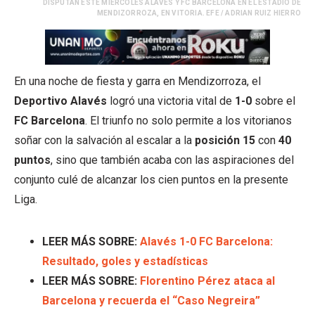
DISPUTAN ESTE MIÉRCOLES ALAVÉS Y FC BARCELONA EN EL ESTADIO DE
MENDIZORROZA, EN VITORIA. EFE / ADRIAN RUIZ HIERRO
En una noche de fiesta y garra en Mendizorroza, el
Deportivo Alavés
logró una victoria vital de
1-0
sobre el
FC Barcelona
. El triunfo no solo permite a los vitorianos
soñar con la salvación al escalar a la
posición 15
con
40
puntos
, sino que también acaba con las aspiraciones del
conjunto culé de alcanzar los cien puntos en la presente
Liga.
LEER MÁS SOBRE:
Alavés 1-0 FC Barcelona:
Resultado, goles y estadísticas
LEER MÁS SOBRE:
Florentino Pérez ataca al
Barcelona y recuerda el “Caso Negreira”