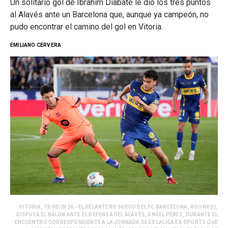
Un solitario gol de Ibrahim Diabate le dio los tres puntos
al Alavés ante un Barcelona que, aunque ya campeón, no
pudo encontrar el camino del gol en Vitoria.
EMILIANO CERVERA
VITORIA, 13/05/2026.- EL DELANTERO SUECO DEL FC BARCELONA, ROONY (I),
DISPUTA EL BALÓN ANTE EL DEFENSA DEL ALAVÉS, ÁNGEL PÉREZ, DURANTE EL
ENCUENTRO CORRESPONDIENTE A LA JORNADA 36 DE LALIGA EA SPORTS QUE