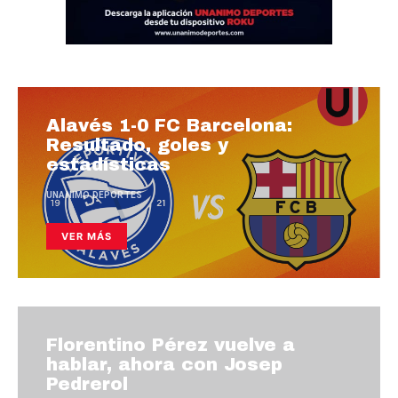
Alavés 1-0 FC Barcelona:
Resultado, goles y
estadísticas
UNANIMO DEPORTES
VER MÁS
Florentino Pérez vuelve a
hablar, ahora con Josep
Pedrerol