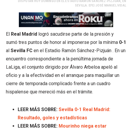
DISPUTAN HOY DOMINGO EN EL ESTADIO RAMÓN SÁNCHEZ-PIZJUÁN, EN
SEVILLA. EFE/JOSÉ MANUEL VIDAL
El
Real Madrid
logró sacudirse parte de la presión y
sumó tres puntos de honor al imponerse por la mínima
0-1
al
Sevilla FC
en el Estadio Ramón Sánchez-Pizjuán . En un
encuentro correspondiente a la penúltima jornada de
LaLiga, el conjunto dirigido por Álvaro Arbeloa apeló al
oficio y a la efectividad en el arranque para maquillar un
cierre de temporada complicado frente a un cuadro
hispalense que mereció más en el trámite.
LEER MÁS SOBRE:
Sevilla 0-1 Real Madrid:
Resultado, goles y estadísticas
LEER MÁS SOBRE:
Mourinho niega estar