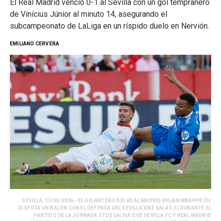
El Real Madrid venció 0-1 al Sevilla con un gol tempranero
de Vinícius Júnior al minuto 14, asegurando el
subcampeonato de LaLiga en un ríspido duelo en Nervión.
EMILIANO CERVERA
SEVILLA, 17/05/2026.- EL DELANTERO DEL REAL MADRID KYLIAN MBAPPÉ (D)
DISPUTA UN BALÓN CON EL DEFENSA DEL SEVILLA KIKE SALAS (I) DURANTE EL
PARTIDO DE LA JORNADA 37 DE LALIGA QUE SEVILLA FC Y REAL MADRID