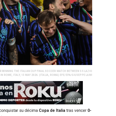
ER WINNING THE ITALIAN CUP FINAL SOCCER MATCH BETWEEN SS LAZIO
 IN ROME, ITALY, 13 MAY 2026. (ITALIA, ROMA) EFE/EPA/GIUSEPPE LAMI
l conquistar su décima
Copa de Italia
tras vencer
0-