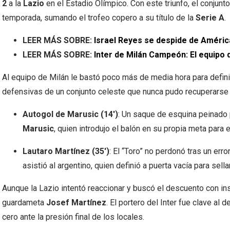
2
a la
Lazio
en el Estadio Olímpico. Con este triunfo, el conjunt
temporada, sumando el trofeo copero a su título de la
Serie A
.
LEER MÁS SOBRE:
Israel Reyes se despide de América
LEER MÁS SOBRE:
​Inter de Milán Campeón: El equipo 
Al equipo de Milán le bastó poco más de media hora para defini
defensivas de un conjunto celeste que nunca pudo recuperarse d
Autogol de Marusic (14′)
: Un saque de esquina peinado
Marusic
, quien introdujo el balón en su propia meta para e
Lautaro Martínez (35′)
: El “Toro” no perdonó tras un err
asistió al argentino, quien definió a puerta vacía para sellar
Aunque la Lazio intentó reaccionar y buscó el descuento con ins
guardameta
Josef Martínez
. El portero del Inter fue clave al
cero ante la presión final de los locales.