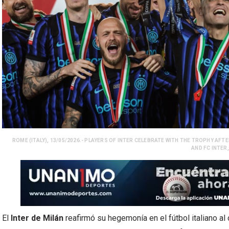
ROME (ITALY), 13/05/2026.- PLAYERS OF INTER CELEBRATE WITH THE TROPHY AFT
AND FC INTER,
El
Inter de Milán
reafirmó su hegemonía en el fútbol italiano a