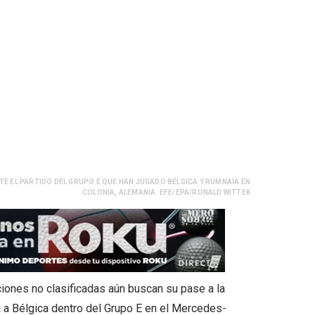
TE EL PARTIDO DEL GRUPO E QUE HAN JUGADO BÉLGICA Y RUMNAÍA EN
COLONIA, ALEMANIA. EFE/EPA/RONALD WITTEK
iones no clasificadas aún buscan su pase a la
a a Bélgica dentro del Grupo E en el Mercedes-