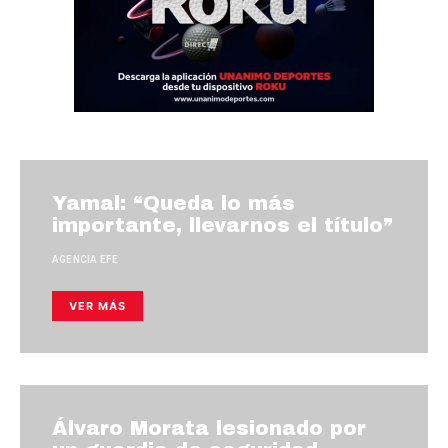
Yamal: “Queda lo más
importante, llevarnos el título”
AGENCIA EFE
VER MÁS
Álvaro Morata lesionado por