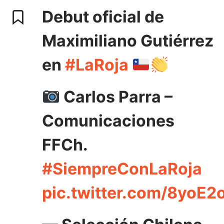
Debut oficial de
Maximiliano Gutiérrez
en
#LaRoja
Carlos Parra –
Comunicaciones
FFCh.
#SiempreConLaRoja
pic.twitter.com/8yoE2