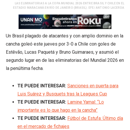
LAS ELIMINATORIAS A LA COPA MUNDIAL 2026 ENTRE BRASIL Y CHILE EN EL
ESTADIO MARACANÁ EN RÍO DE JANEIRO (BRASIL). EFE/ ANTONIO LACERDA
Un Brasil plagado de atacantes y con amplio dominio en la
cancha goleó este jueves por 3-0 a Chile con goles de
Estêvão, Lucas Paquetá y Bruno Guimaraes, y asumió el
segundo lugar en de las eliminatorias del Mundial 2026 en
la penúltima fecha.
TE PUEDE INTERESAR:
Sanciones en puerta para
Luis Suárez y Busquets tras la Leagues Cup
TE PUEDE INTERESAR:
Lamine Yamal: “Lo
importante es lo que hago en la cancha”
TE PUEDE INTERESAR:
Fútbol de Estufa: Último día
en el mercado de fichajes