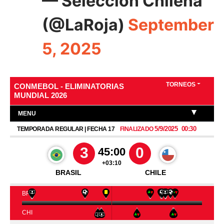
— Selección Chilena
(@LaRoja)
September
5, 2025