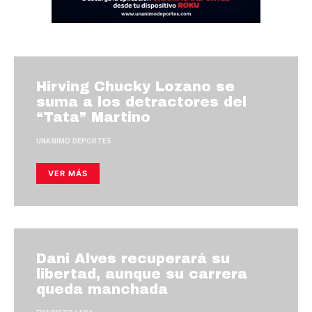
Hirving Chucky Lozano se
suma a los detractores del
“Tata” Martino
UNANIMO DEPORTES
VER MÁS
Dani Alves recuperará su
libertad, aunque su carrera
queda manchada