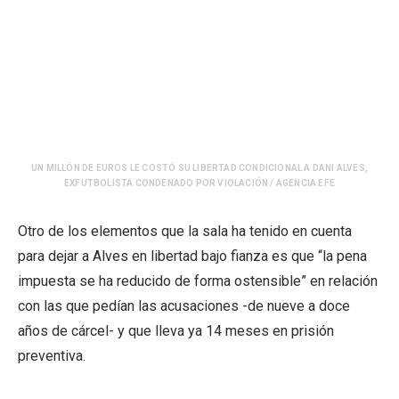
UN MILLÓN DE EUROS LE COSTÓ SU LIBERTAD CONDICIONAL A DANI ALVES,
EXFUTBOLISTA CONDENADO POR VIOLACIÓN / AGENCIA EFE
Otro de los elementos que la sala ha tenido en cuenta
para dejar a Alves en libertad bajo fianza es que “la pena
impuesta se ha reducido de forma ostensible” en relación
con las que pedían las acusaciones -de nueve a doce
años de cárcel- y que lleva ya 14 meses en prisión
preventiva.