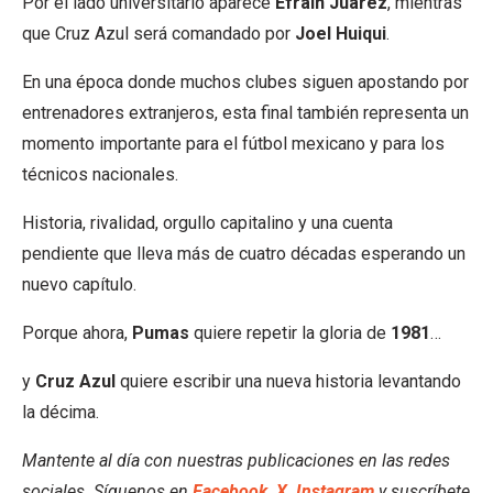
Por el lado universitario aparece
Efraín Juárez
, mientras
que Cruz Azul será comandado por
Joel Huiqui
.
En una época donde muchos clubes siguen apostando por
entrenadores extranjeros, esta final también representa un
momento importante para el fútbol mexicano y para los
técnicos nacionales.
Historia, rivalidad, orgullo capitalino y una cuenta
pendiente que lleva más de cuatro décadas esperando un
nuevo capítulo.
Porque ahora,
Pumas
quiere repetir la gloria de
1981
…
y
Cruz Azul
quiere escribir una nueva historia levantando
la décima.
Mantente al día con nuestras publicaciones en las redes
sociales. Síguenos en
Facebook
,
X
,
Instagram
y suscríbete