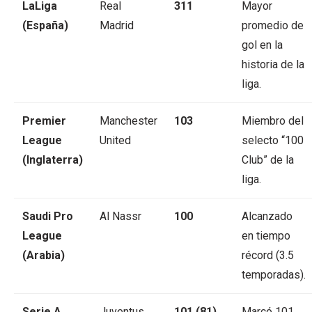
LaLiga
Real
311
Mayor
(España)
Madrid
promedio de
gol en la
historia de la
liga.
Premier
Manchester
103
Miembro del
League
United
selecto “100
(Inglaterra)
Club” de la
liga.
Saudi Pro
Al Nassr
100
Alcanzado
League
en tiempo
(Arabia)
récord (3.5
temporadas).
Serie A
Juventus
101 (81)
Marcó 101