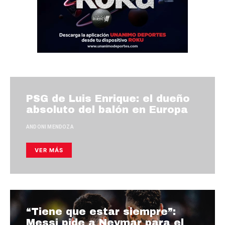
PSG de Luis Enrique: el dueño
absoluto del balón en Europa
ANDONI MENDOZA
VER MÁS
“Tiene que estar siempre”:
Messi pide a Neymar para el