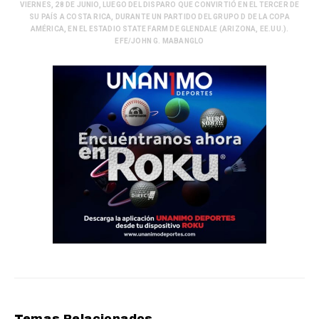
VIERNES, 28 DE JUNIO, LUEGO DEL DISPARO QUE CONVIRTIÓ EN EL TERCER DE
SU PAÍS A COSTA RICA, DURANTE UN PARTIDO DEL GRUPO D DE LA COPA
AMÉRICA, EN EL ESTADIO STATE FARM DE GLENDALE (ARIZONA, EE.UU.).
EFE/JOHN G. MABANGLO
Temas Relacionados