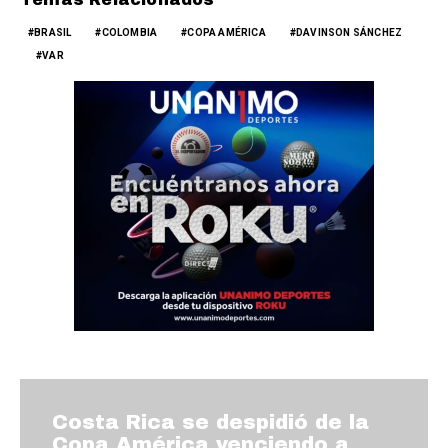
BRASIL
COLOMBIA
COPA AMÉRICA
DAVINSON SÁNCHEZ
VAR
Costa Rica se despidió de la
Copa América venciendo a