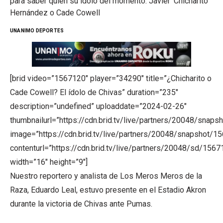
para saber quién su ídolo del momento: Javier ‘Chicharito’
Hernández o Cade Cowell
UNANIMO DEPORTES
[brid video=”1567120″ player=”34290″ title=”¿Chicharito o
Cade Cowell? El ídolo de Chivas” duration=”235″
description=”undefined” uploaddate=”2024-02-26″
thumbnailurl=”https://cdn.brid.tv/live/partners/20048/s
image=”https://cdn.brid.tv/live/partners/20048/snapsho
contenturl=”https://cdn.brid.tv/live/partners/20048/sd/156
width=”16″ height=”9″]
Nuestro reportero y analista de Los Meros Meros de la
Raza, Eduardo Leal, estuvo presente en el Estadio Akron
durante la victoria de Chivas ante Pumas.