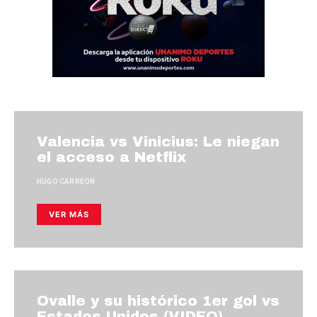
Valencia vs Vinicius: Le niegan
el acceso a Netflix
HUGO CARREON
VER MÁS
Ovalle y su histórico 1er gol vs
Estados Unidos (VIDEO)