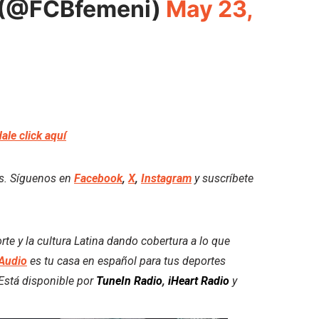
 (@FCBfemeni)
May 23,
dale click aquí
es. Síguenos en
Facebook
,
X
,
Instagram
y suscríbete
e y la cultura Latina dando cobertura a lo que
Audio
es tu casa en español para tus deportes
. Está disponible por
TuneIn Radio
,
iHeart Radio
y