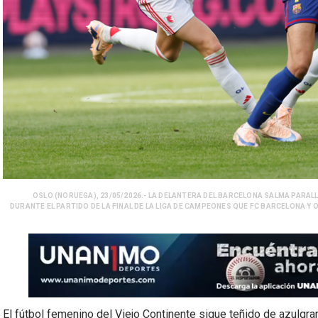
OSLO (NORUEGA), 23/05/2026.- LA DELANTERA DEL BARCELONA SALMA PARALL
DURANTE EL PARTIDO DE LA FINAL DE LA LIGA DE CAMPEONES QUE FC BARCELONA Y 
El fútbol femenino del Viejo Continente sigue teñido de azulgra