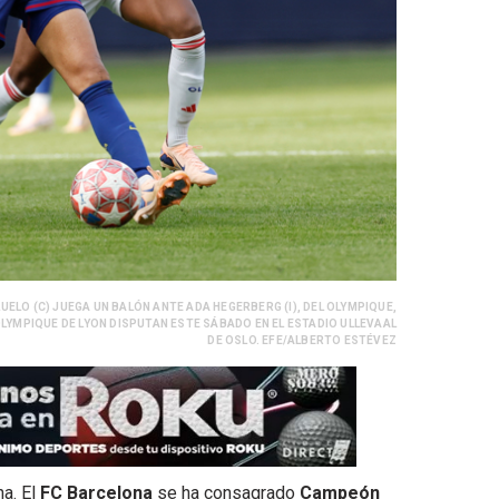
UELO (C) JUEGA UN BALÓN ANTE ADA HEGERBERG (I), DEL OLYMPIQUE,
OLYMPIQUE DE LYON DISPUTAN ESTE SÁBADO EN EL ESTADIO ULLEVAAL
DE OSLO. EFE/ALBERTO ESTÉVEZ
na. El
FC Barcelona
se ha consagrado
Campeón