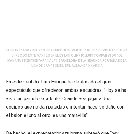
EL ENTRENADOR DEL PSG LUIS ENRIQUE DURANTE LA RUEDA DE PRENSA QUE HA
OFRECIDO ESTE MARTES EN EL ESTADI OLÍMPIC LLUIS COMPANYS DONDE
MAÑANA SE ENFRENTARÁN AL FC BARCELONA EN LA SEGUNDA JORNADA DE LA
LIGA DE CAMPEONES. EFE/ALEJANDRO GARCÍA
En este sentido, Luis Enrique ha destacado el gran
espectáculo que ofrecieron ambas escuadras: “Hoy se ha
visto un partido excelente. Cuando ves jugar a dos
equipos que no dan patadas e intentan hacerse daño con
el balón el uno al otro, es una maravilla”.
De hecho, el expreparador azulgrana subrayó que “hay