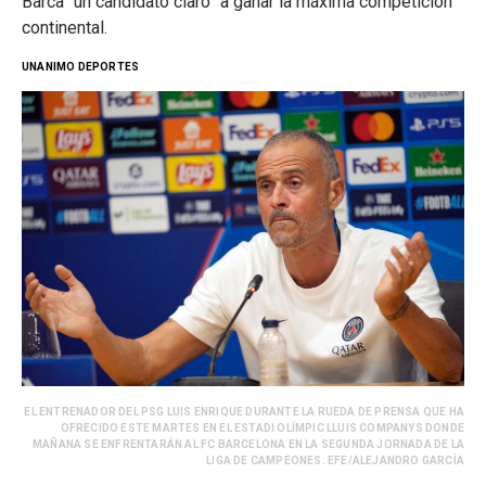
Barca “un candidato claro” a ganar la máxima competición
continental.
UNANIMO DEPORTES
EL ENTRENADOR DEL PSG LUIS ENRIQUE DURANTE LA RUEDA DE PRENSA QUE HA
OFRECIDO ESTE MARTES EN EL ESTADI OLÍMPIC LLUIS COMPANYS DONDE
MAÑANA SE ENFRENTARÁN AL FC BARCELONA EN LA SEGUNDA JORNADA DE LA
LIGA DE CAMPEONES. EFE/ALEJANDRO GARCÍA