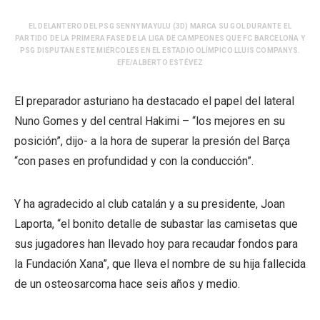
EL DELANTERO DEL PSG SENNY MAYULU (3D) MARCA SU GOL DURANTE EL
PARTIDO DE LA PRIMERA FASE DE LA LIGA DE CAMPEONES QUE FC BARCELONA Y
PSG DISPUTAN ESTE MIÉRCOLES EN EL ESTADIO OLÍMPICO LLUIS COMPANYS.
EFE/ALBERTO ESTÉVEZ
El preparador asturiano ha destacado el papel del lateral
Nuno Gomes y del central Hakimi – “los mejores en su
posición”, dijo- a la hora de superar la presión del Barça
“con pases en profundidad y con la conducción”.
Y ha agradecido al club catalán y a su presidente, Joan
Laporta, “el bonito detalle de subastar las camisetas que
sus jugadores han llevado hoy para recaudar fondos para
la Fundación Xana”, que lleva el nombre de su hija fallecida
de un osteosarcoma hace seis años y medio.