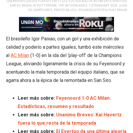
CHAMPIONS LEAGUE PLAYOFF FIRST LEG SOCCER MATCH BETWEEN FEYENOORD
AND AC MILAN, IN ROTTERDAM, THE NETHERLANDS, 12 FEBRUARY 2025. (LIGA
DE CAMPEONES, PAÍSES BAJOS; HOLANDA) EFE/EPA/OLAF KRAAK
El brasileño Igor Paixao, con un gol y una exhibición de
calidad y poderío a partes iguales, tumbó este miércoles
al
AC Milan
(1-0) en la ida del ‘play-off’ de la Champions
League, aliviando ligeramente la crisis de su Feyenoord y
acentuando la mala temporada del equipo italiano, que se
agarra ahora a la épica de la remontada en San Siro.
Leer más sobre:
Feyenoord 1-0 AC Milan:
Estadísticas, resumen y resultado
Leer más sobre:
Unanimo Breves: Kai Havertz
fuera lo que resta de la temporada
Leer más sobre:
El Everton da una última alegría