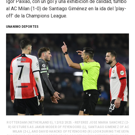
Igor Paixao, con un gol y una exhibición de calidad, tumbó
al AC Milan (1-0) de Santiago Giménez en la ida del ‘play-
off’ de la Champions League.
UNANIMO DEPORTES
ROTTERDAM (NETHERLANDS), 12/02/2025.- REFEREE JOSE MARIA SANCHEZ (2-
R) GESTURES AS JAKUB MODER OF FEYENOORD (L), SANTIAGO GIMENEZ OF AC
MILAN (2-L), AND DAVID HANCKO OF FEYENOORD (R) LOOK DURING THE UEFA