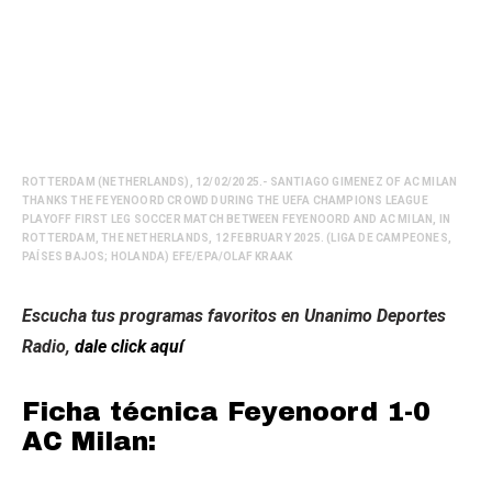
ROTTERDAM (NETHERLANDS), 12/02/2025.- SANTIAGO GIMENEZ OF AC MILAN
THANKS THE FEYENOORD CROWD DURING THE UEFA CHAMPIONS LEAGUE
PLAYOFF FIRST LEG SOCCER MATCH BETWEEN FEYENOORD AND AC MILAN, IN
ROTTERDAM, THE NETHERLANDS, 12 FEBRUARY 2025. (LIGA DE CAMPEONES,
PAÍSES BAJOS; HOLANDA) EFE/EPA/OLAF KRAAK
Escucha tus programas favoritos en Unanimo Deportes
Radio,
dale click aquí
Ficha técnica Feyenoord 1-0
AC Milan: