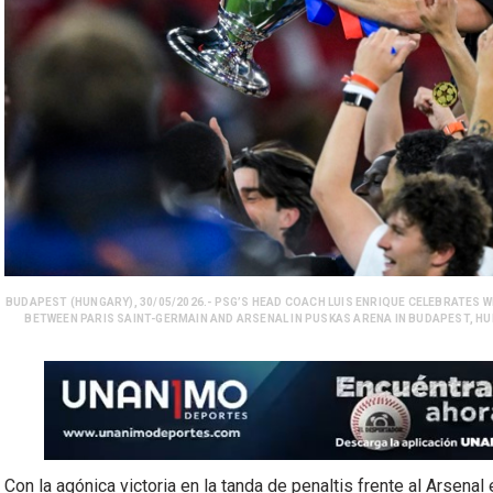
BUDAPEST (HUNGARY), 30/05/2026.- PSG’S HEAD COACH LUIS ENRIQUE CELEBRATES 
BETWEEN PARIS SAINT-GERMAIN AND ARSENAL IN PUSKAS ARENA IN BUDAPEST, HUN
Con la agónica victoria en la tanda de penaltis frente al Arsena