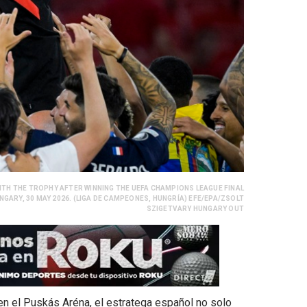
WITH THE TROPHY AFTER WINNING THE UEFA CHAMPIONS LEAGUE FINAL
GARY, 30 MAY 2026. (LIGA DE CAMPEONES, HUNGRÍA) EFE/EPA/ZSOLT
SZIGETVARY HUNGARY OUT
l en el Puskás Aréna, el estratega español no solo